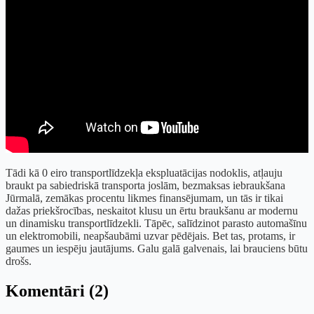
Tādi kā 0 eiro transportlīdzekļa ekspluatācijas nodoklis, atļauju
braukt pa sabiedriskā transporta joslām, bezmaksas iebraukšana
Jūrmalā, zemākas procentu likmes finansējumam, un tās ir tikai
dažas priekšrocības, neskaitot klusu un ērtu braukšanu ar modernu
un dinamisku transportlīdzekli. Tāpēc, salīdzinot parasto automašīnu
un elektromobili, neapšaubāmi uzvar pēdējais. Bet tas, protams, ir
gaumes un iespēju jautājums. Galu galā galvenais, lai brauciens būtu
drošs.
Komentāri (2)