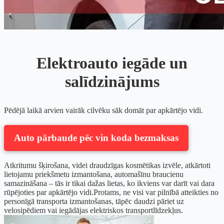
Elektroauto iegāde un
salīdzinājums
Pēdējā laikā arvien vairāk cilvēku sāk domāt par apkārtējo vidi.
Auto pārbaude pēc vin koda bezmaksas
Atkritumu šķirošana, videi draudzīgas kosmētikas izvēle, atkārtoti
lietojamu priekšmetu izmantošana, automašīnu braucienu
samazināšana – tās ir tikai dažas lietas, ko ikviens var darīt vai dara
rūpējoties par apkārtējo vidi.Protams, ne visi var pilnībā atteikties no
personīgā transporta izmantošanas, tāpēc daudzi pāriet uz
velosipēdiem vai iegādājas elektriskos transportlīdzekļus.