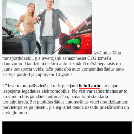
Izvēloties šādu
transportlīdzekli, jūs ievērojami samazināsiet CO2 izmešu
daudzumu. Daudziem elektro auto ir zināmā mērā neparasts un
jauns transporta veids, taču patiesībā auto kompānijas šādus auto
Latvijā pārdod jau aptuveni 10 gadus.
Līdz ar to autostāvvietās, kur ir pieejami
lietoti auto
jau tagad
iespējams iegādāties elektromobiļus. Ne visi var samierināties ar to,
ka viņiem būs jāuzlādē automašīna, izmantojot standarta
kontaktligzdu.Bet papildus šādas automašīnas videi draudzīgumam,
pārvietojoties pa pilsētu, jūs iegūstiet daudz dažādu priekšrocību un
atvieglojumu.