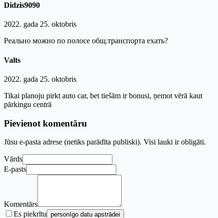
Didzis9090
2022. gada 25. oktobris
Реально можно по полосе общ.транспорта ехать?
Valts
2022. gada 25. oktobris
Tikai planoju pirkt auto car, bet tiešām ir bonusi, ņemot vērā kaut
pārkingu centrā
Pievienot komentāru
Jūsu e-pasta adrese (netiks parādīta publiski). Visi lauki ir obligāti.
Vārds
E-pasts
Komentārs
Es piekrītu
personīgo datu apstrādei