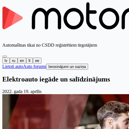
Automašīnas tikai no CSDD reģistrētiem tirgotājiem
lv
ru
en
lt
ee
Lietoti auto
Auto forums
Ierosinājumi un saziņa
Elektroauto iegāde un salīdzinājums
2022. gada 19. aprīlis