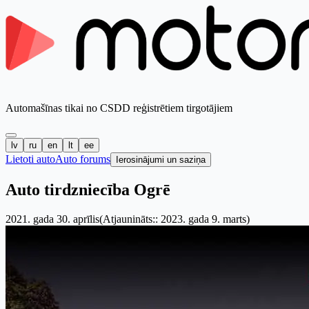
Automašīnas tikai no CSDD reģistrētiem tirgotājiem
lv
ru
en
lt
ee
Lietoti auto
Auto forums
Ierosinājumi un saziņa
Auto tirdzniecība Ogrē
2021. gada 30. aprīlis
(Atjaunināts:: 2023. gada 9. marts)