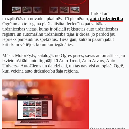
Turklāt arī
mazpilsētās un novadu apkaimēs. Tā piemēram,
auto tirdzniecība
Ogrē un ap to ir gana plaši attīstīta. Iecienītas pat vairākas
tirdzniecības vietas, kuras ir oficiāli reģistrētas auto tirdzniecības
reģistrā un automašīnu tirdzniecība tajās ir droša, jo pārdod jau
iepriekš pārbaudītus spēkratus. Tiesa gan, katram pašam jābūt
kritiskam vērtējot, ko un kur iegādāties.
Mūsu, MotorFy.lv, katalogā, no Ogres puses, savas automašīnas jau
izvietojuši tādi auto tirgotāji kā Auto Trend, Auto Atvars, Auto
Universs, AutoCiems un daudzi citi, un tas nav visi autoplači Ogrē,
kuri veicina auto tirdzniecību šajā reģionā.