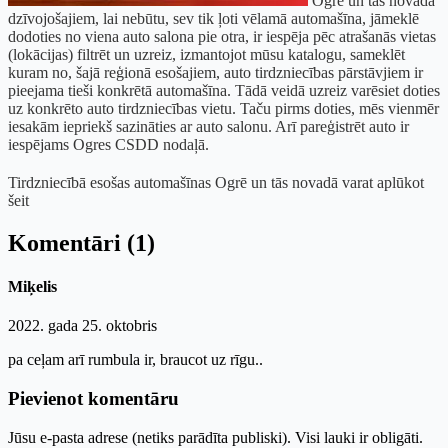
Ogrē un tās novadā
dzīvojošajiem, lai nebūtu, sev tik ļoti vēlamā automašīna, jāmeklē
dodoties no viena auto salona pie otra, ir iespēja pēc atrašanās vietas
(lokācijas) filtrēt un uzreiz, izmantojot mūsu katalogu, sameklēt
kuram no, šajā reģionā esošajiem, auto tirdzniecības pārstāvjiem ir
pieejama tieši konkrētā automašīna. Tādā veidā uzreiz varēsiet doties
uz konkrēto auto tirdzniecības vietu. Taču pirms doties, mēs vienmēr
iesakām iepriekš sazināties ar auto salonu. Arī pareģistrēt auto ir
iespējams Ogres CSDD nodaļā.
Tirdzniecībā esošas automašīnas Ogrē un tās novadā varat aplūkot
šeit
Komentāri (1)
Miķelis
2022. gada 25. oktobris
pa ceļam arī rumbula ir, braucot uz rīgu..
Pievienot komentāru
Jūsu e-pasta adrese (netiks parādīta publiski). Visi lauki ir obligāti.