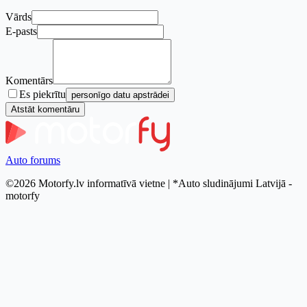
Vārds
E-pasts
Komentārs
Es piekrītu
personīgo datu apstrādei
Atstāt komentāru
Auto forums
©2026 Motorfy.lv informatīvā vietne | *Auto sludinājumi Latvijā -
motorfy