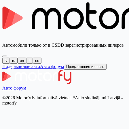
Автомобили только от в CSDD зарегистрированных дилеров
lv
ru
en
lt
ee
Подержанные авто
Авто форум
Предложения и связь
Авто форум
©2026 Motorfy.lv informatīvā vietne | *Auto sludinājumi Latvijā -
motorfy