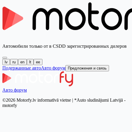
Автомобили только от в CSDD зарегистрированных дилеров
lv
ru
en
lt
ee
Подержанные авто
Авто форум
Предложения и связь
Авто форум
©2026 Motorfy.lv informatīvā vietne | *Auto sludinājumi Latvijā -
motorfy