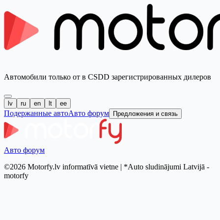
Автомобили только от в CSDD зарегистрированных дилеров
lv
ru
en
lt
ee
Подержанные авто
Авто форум
Предложения и связь
Авто форум
©2026 Motorfy.lv informatīvā vietne | *Auto sludinājumi Latvijā -
motorfy