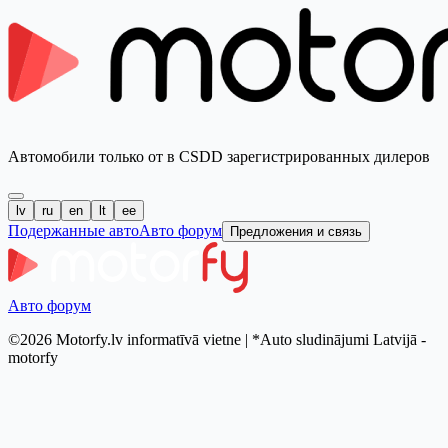
Автомобили только от в CSDD зарегистрированных дилеров
lv
ru
en
lt
ee
Подержанные авто
Авто форум
Предложения и связь
Авто форум
©2026 Motorfy.lv informatīvā vietne | *Auto sludinājumi Latvijā -
motorfy