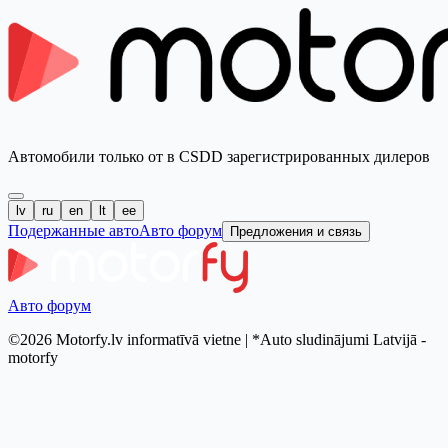
Автомобили только от в CSDD зарегистрированных дилеров
lv
ru
en
lt
ee
Подержанные авто
Авто форум
Предложения и связь
Авто форум
©2026 Motorfy.lv informatīvā vietne | *Auto sludinājumi Latvijā -
motorfy