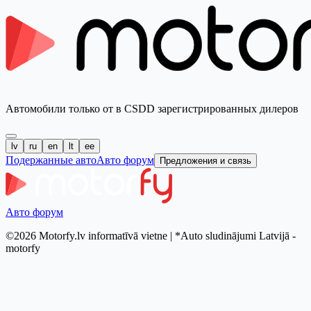
Автомобили только от в CSDD зарегистрированных дилеров
lv
ru
en
lt
ee
Подержанные авто
Авто форум
Предложения и связь
Авто форум
©2026 Motorfy.lv informatīvā vietne | *Auto sludinājumi Latvijā -
motorfy