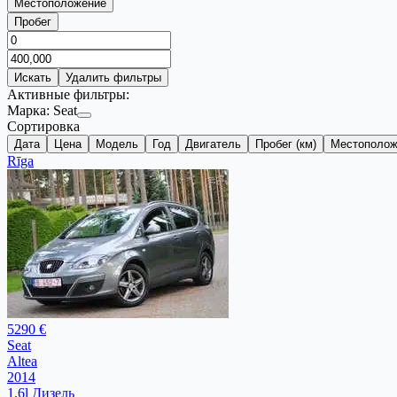
Местоположение
Пробег
Искать
Удалить фильтры
Активные фильтры:
Марка:
Seat
Сортировка
Дата
Цена
Модель
Год
Двигатель
Пробег (км)
Местополож
Rīga
5290 €
Seat
Altea
2014
1.6l Дизель