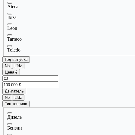
Ateca
Ibiza
Leon
Tarraco
Toledo
Год выпуска
No
Līdz
Цена €
Двигатель
No
Līdz
Тип топлива
Дизель
Бензин