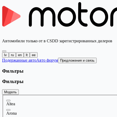
Автомобили только от в CSDD зарегистрированных дилеров
lv
ru
en
lt
ee
Подержанные авто
Авто форум
Предложения и связь
Фильтры
Фильтры
Модель
Altea
Arona