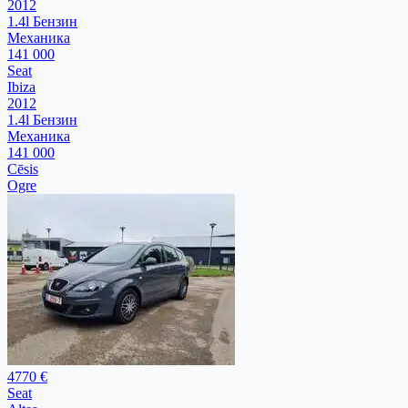
2012
1.4l Бензин
Механика
141 000
Seat
Ibiza
2012
1.4l Бензин
Механика
141 000
Cēsis
Ogre
4770 €
Seat