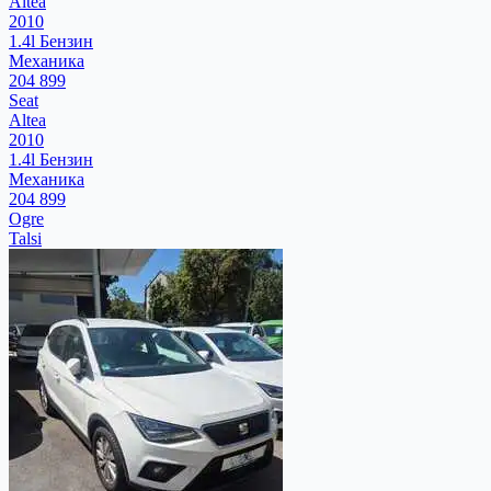
Altea
2010
1.4l Бензин
Механика
204 899
Seat
Altea
2010
1.4l Бензин
Механика
204 899
Ogre
Talsi