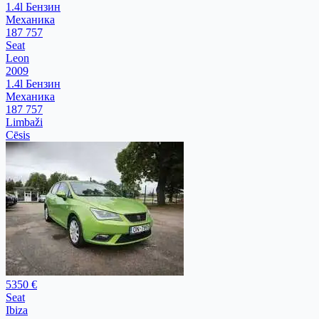
1.4l Бензин
Механика
187 757
Seat
Leon
2009
1.4l Бензин
Механика
187 757
Limbaži
Cēsis
5350 €
Seat
Ibiza