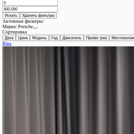
Искать
Удалить фильтры
Активные фильтры:
Марка:
Porsche
Сортировка
Дата
Цена
Модель
Год
Двигатель
Пробег (км)
Местополож
Rīga