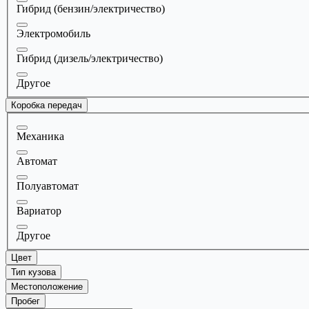
Гибрид (бензин/электричество)
Электромобиль
Гибрид (дизель/электричество)
Другое
Коробка передач
Механика
Автомат
Полуавтомат
Вариатор
Другое
Цвет
Тип кузова
Местоположение
Пробег