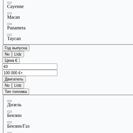
Cayenne
Macan
Panamera
Taycan
Год выпуска
No
Līdz
Цена €
Двигатель
No
Līdz
Тип топлива
Дизель
Бензин
Бензин/Газ