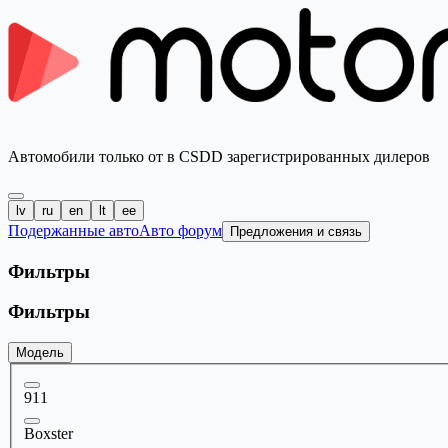
Автомобили только от в CSDD зарегистрированных дилеров
lv
ru
en
lt
ee
Подержанные авто
Авто форум
Предложения и связь
Фильтры
Фильтры
Модель
911
Boxster