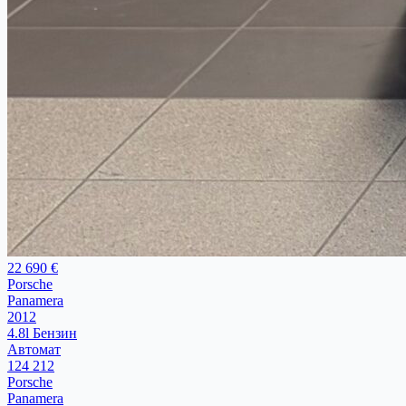
22 690 €
Porsche
Panamera
2012
4.8l Бензин
Автомат
124 212
Porsche
Panamera