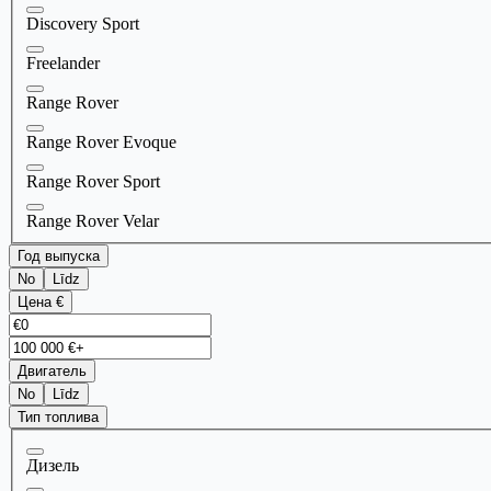
Discovery Sport
Freelander
Range Rover
Range Rover Evoque
Range Rover Sport
Range Rover Velar
Год выпуска
No
Līdz
Цена €
Двигатель
No
Līdz
Тип топлива
Дизель