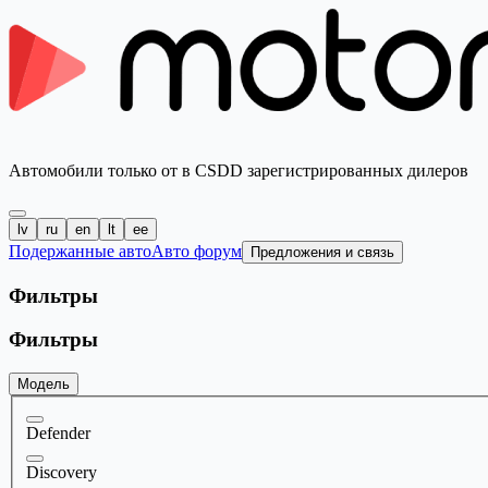
Автомобили только от в CSDD зарегистрированных дилеров
lv
ru
en
lt
ee
Подержанные авто
Авто форум
Предложения и связь
Фильтры
Фильтры
Модель
Defender
Discovery