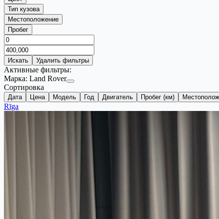
Тип кузова
Местоположение
Пробег
Искать
Удалить фильтры
Активные фильтры:
Марка:
Land Rover
Сортировка
Дата
Цена
Модель
Год
Двигатель
Пробег (км)
Местополож
Rīga