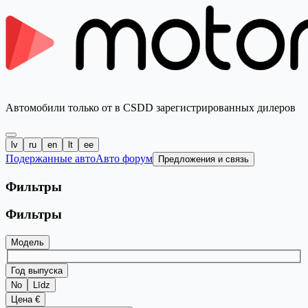
Автомобили только от в CSDD зарегистрированных дилеров
lv
ru
en
lt
ee
Подержанные авто
Авто форум
Предложения и связь
Фильтры
Фильтры
Модель
Год выпуска
No
Līdz
Цена €