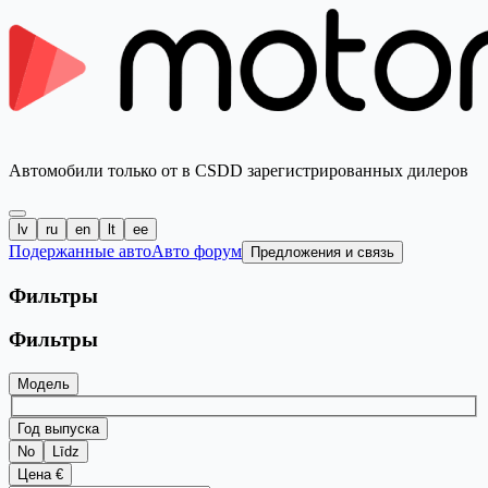
Автомобили только от в CSDD зарегистрированных дилеров
lv
ru
en
lt
ee
Подержанные авто
Авто форум
Предложения и связь
Фильтры
Фильтры
Модель
Год выпуска
No
Līdz
Цена €