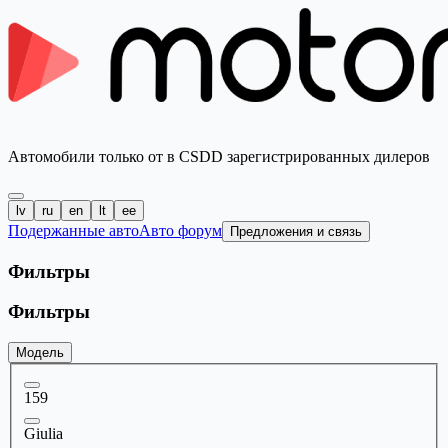
Автомобили только от в CSDD зарегистрированных дилеров
lv
ru
en
lt
ee
Подержанные авто
Авто форум
Предложения и связь
Фильтры
Фильтры
Модель
159
Giulia