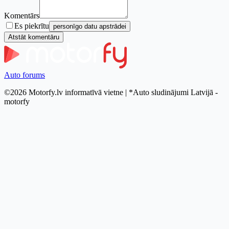
Komentārs
Es piekrītu
personīgo datu apstrādei
Atstāt komentāru
Auto forums
©2026 Motorfy.lv informatīvā vietne | *Auto sludinājumi Latvijā -
motorfy