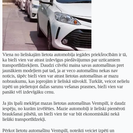
Viena no lieliskajām lietota automobiļa iegādes priekšrocībām ir tā,
ka bieži vien var atrast izdevīgus piedāvājumus par uzticamiem
transportlīdzekļiem. Daudzi cilvēki maina savas automašīnas pret
jaunākiem modeļiem pat tad, ja ar veco automašīnu nekas nav
noticis, tāpēc bieži vien var atrast lietotas automašīnas ar mazu
nobraukumu, kas joprojām ir lieliskā stāvoklī. Turklāt, veicot nelielu
izpēti un pielietojot dažas sarunu vešanas prasmes, bieži vien var
panākt vēl izdevīgāku cenu.
Ja jūs īpaši meklējat mazas lietotas automašīnas Ventspilī, ir daudz
iespēju, no kurām izvēlēties. Mazie automobiļi ir lieliski piemēroti
braukšanai pilsētā, un bieži vien tie var būt ekonomiskāki nekā
lielāki transportlīdzekļi.
Pērkot lietotu automašīnu Ventspilī, noteikti veiciet izpēti un