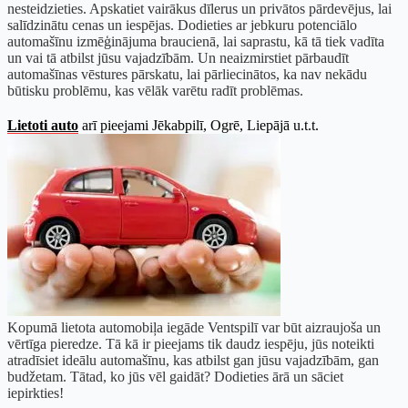
nesteidzieties. Apskatiet vairākus dīlerus un privātos pārdevējus, lai
salīdzinātu cenas un iespējas. Dodieties ar jebkuru potenciālo
automašīnu izmēģinājuma braucienā, lai saprastu, kā tā tiek vadīta
un vai tā atbilst jūsu vajadzībām. Un neaizmirstiet pārbaudīt
automašīnas vēstures pārskatu, lai pārliecinātos, ka nav nekādu
būtisku problēmu, kas vēlāk varētu radīt problēmas.
Lietoti auto
arī pieejami Jēkabpilī, Ogrē, Liepājā u.t.t.
Kopumā lietota automobiļa iegāde Ventspilī var būt aizraujoša un
vērtīga pieredze. Tā kā ir pieejams tik daudz iespēju, jūs noteikti
atradīsiet ideālu automašīnu, kas atbilst gan jūsu vajadzībām, gan
budžetam. Tātad, ko jūs vēl gaidāt? Dodieties ārā un sāciet
iepirkties!