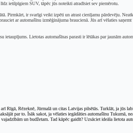
z ietilpīgiem SUV, tāpēc jūs noteikti atradīsiet sev piemērotu.
ātā. Pirmkārt, ir svarīgi veikt izpēti un atrast cienījamu pārdevēju. Neatka
rauciet ar automašīnu izmēģinājuma braucienā. Jūs arī vēlaties saņemt tr
u ietaupījums. Lietotas automašīnas parasti ir lētākas par jaunām autom
arī Rīgā, Rēzeknē, Jūrmalā un citas Latvijas pilsētās. Turklāt, ja jūs lab
aksājāt par to. Īsāk sakot, ja vēlaties iegādāties automašīnu Tukumā, nea
t jūsu vajadzībām un budžetam. Tad kāpēc gaidīt? Uzsāciet ideāla lietota 