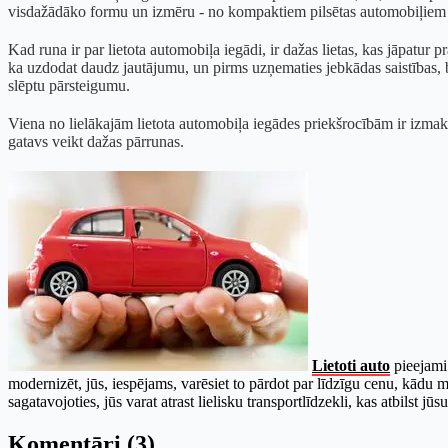
visdažādāko formu un izmēru - no kompaktiem pilsētas automobiļiem līd
Kad runa ir par lietota automobiļa iegādi, ir dažas lietas, kas jāpatur pr
ka uzdodat daudz jautājumu, un pirms uzņematies jebkādas saistības, b
slēptu pārsteigumu.
Viena no lielākajām lietota automobiļa iegādes priekšrocībām ir izmaks
gatavs veikt dažas pārrunas.
Lietoti auto
pieejami 
modernizēt, jūs, iespējams, varēsiet to pārdot par līdzīgu cenu, kādu m
sagatavojoties, jūs varat atrast lielisku transportlīdzekli, kas atbils
Komentāri (3)