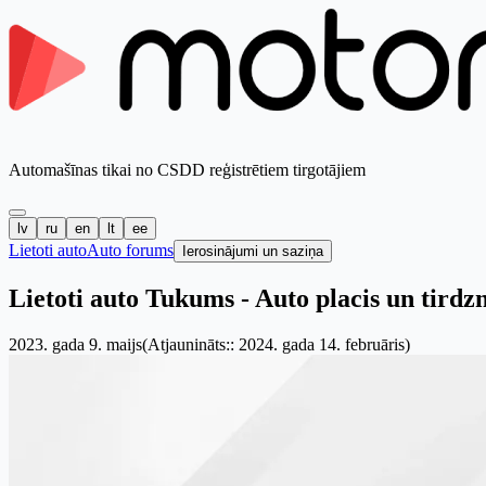
Automašīnas tikai no CSDD reģistrētiem tirgotājiem
lv
ru
en
lt
ee
Lietoti auto
Auto forums
Ierosinājumi un saziņa
Lietoti auto Tukums - Auto placis un tirdz
2023. gada 9. maijs
(Atjaunināts:: 2024. gada 14. februāris)