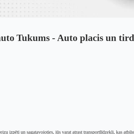
auto Tukums - Auto placis un tir
eizu izpēti un sagatavojoties, jūs varat atrast transportlīdzekli, kas a