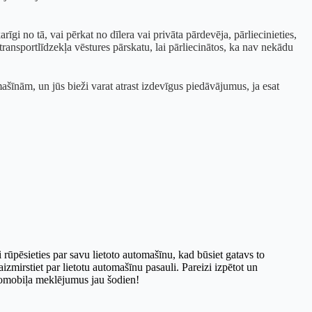
rīgi no tā, vai pērkat no dīlera vai privāta pārdevēja, pārliecinieties,
ansportlīdzekļa vēstures pārskatu, lai pārliecinātos, ka nav nekādu
ašīnām, un jūs bieži varat atrast izdevīgus piedāvājumus, ja esat
i rūpēsieties par savu lietoto automašīnu, kad būsiet gatavs to
izmirstiet par lietotu automašīnu pasauli. Pareizi izpētot un
automobiļa meklējumus jau šodien!