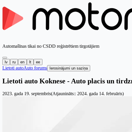
Automašīnas tikai no CSDD reģistrētiem tirgotājiem
lv
ru
en
lt
ee
Lietoti auto
Auto forums
Ierosinājumi un saziņa
Lietoti auto Koknese - Auto placis un tirdz
2023. gada 19. septembris
(Atjaunināts:: 2024. gada 14. februāris)