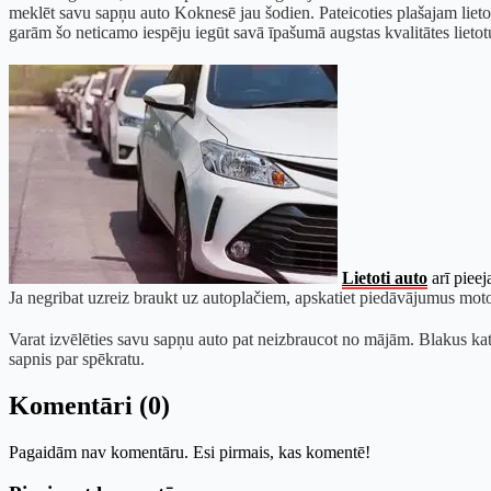
meklēt savu sapņu auto Koknesē jau šodien. Pateicoties plašajam lieto
garām šo neticamo iespēju iegūt savā īpašumā augstas kvalitātes lietot
Lietoti auto
arī pieej
Ja negribat uzreiz braukt uz autoplačiem, apskatiet piedāvājumus moto
Varat izvēlēties savu sapņu auto pat neizbraucot no mājām. Blakus katr
sapnis par spēkratu.
Komentāri (0)
Pagaidām nav komentāru. Esi pirmais, kas komentē!