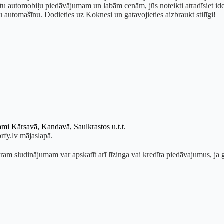
tu automobiļu piedāvājumam un labām cenām, jūs noteikti atradīsiet ideā
u automašīnu. Dodieties uz Koknesi un gatavojieties aizbraukt stilīgi!
ami Kārsavā, Kandavā, Saulkrastos u.t.t.
rfy.lv mājaslapā.
am sludinājumam var apskatīt arī līzinga vai kredīta piedāvajumus, ja gr