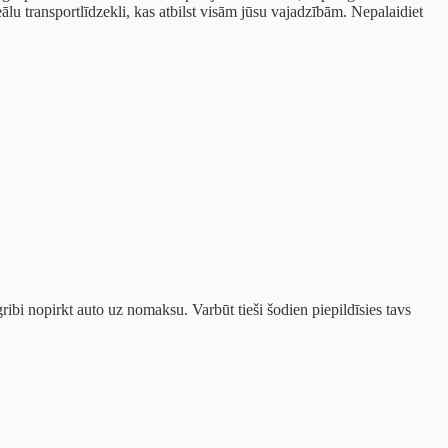
lu transportlīdzekli, kas atbilst visām jūsu vajadzībām. Nepalaidiet
ibi nopirkt auto uz nomaksu. Varbūt tieši šodien piepildīsies tavs