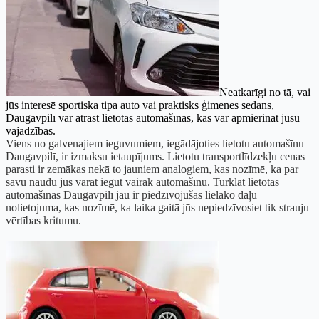
Neatkarīgi no tā, vai
jūs interesē sportiska tipa auto vai praktisks ģimenes sedans,
Daugavpilī var atrast lietotas automašīnas, kas var apmierināt jūsu
vajadzības.
Viens no galvenajiem ieguvumiem, iegādājoties lietotu automašīnu
Daugavpilī, ir izmaksu ietaupījums. Lietotu transportlīdzekļu cenas
parasti ir zemākas nekā to jauniem analogiem, kas nozīmē, ka par
savu naudu jūs varat iegūt vairāk automašīnu. Turklāt lietotas
automašīnas Daugavpilī jau ir piedzīvojušas lielāko daļu
nolietojuma, kas nozīmē, ka laika gaitā jūs nepiedzīvosiet tik strauju
vērtības kritumu.