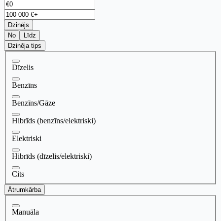
Dzinējs
No
Līdz
Dzinēja tips
Dīzelis
Benzīns
Benzīns/Gāze
Hibrīds (benzīns/elektriski)
Elektriski
Hibrīds (dīzelis/elektriski)
Cits
Ātrumkārba
Manuāla