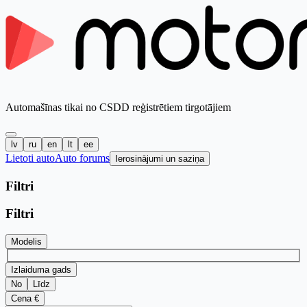
Automašīnas tikai no CSDD reģistrētiem tirgotājiem
lv
ru
en
lt
ee
Lietoti auto
Auto forums
Ierosinājumi un saziņa
Filtri
Filtri
Modelis
Izlaiduma gads
No
Līdz
Cena €