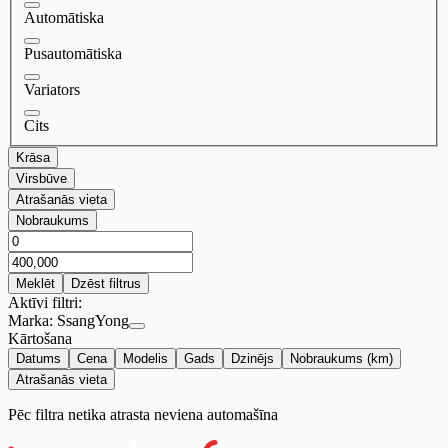
Automātiska
Pusautomātiska
Variators
Cits
Krāsa
Virsbūve
Atrašanās vieta
Nobraukums
Meklēt
Dzēst filtrus
Aktīvi filtri:
Marka:
SsangYong
Kārtošana
Datums
Cena
Modelis
Gads
Dzinējs
Nobraukums (km)
Atrašanās vieta
Pēc filtra netika atrasta neviena automašīna