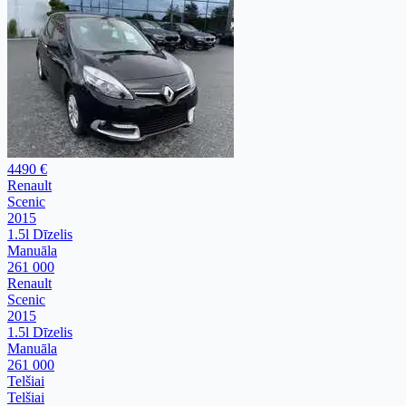
4490 €
Renault
Scenic
2015
1.5l Dīzelis
Manuāla
261 000
Renault
Scenic
2015
1.5l Dīzelis
Manuāla
261 000
Telšiai
Telšiai