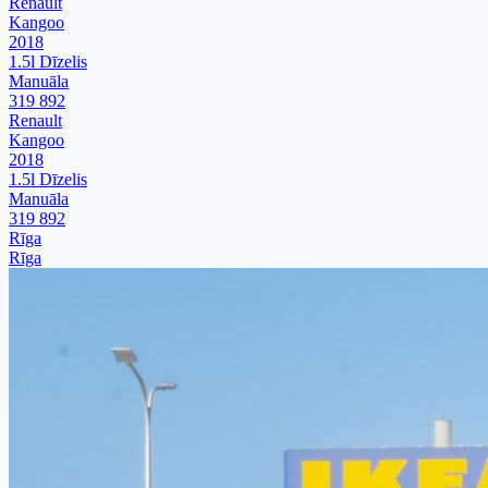
Renault
Kangoo
2018
1.5l Dīzelis
Manuāla
319 892
Renault
Kangoo
2018
1.5l Dīzelis
Manuāla
319 892
Rīga
Rīga