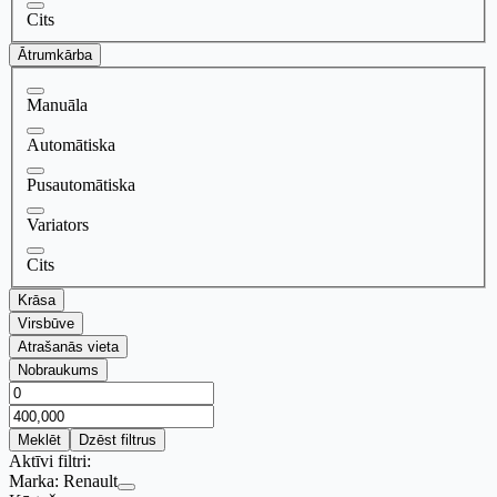
Cits
Ātrumkārba
Manuāla
Automātiska
Pusautomātiska
Variators
Cits
Krāsa
Virsbūve
Atrašanās vieta
Nobraukums
Meklēt
Dzēst filtrus
Aktīvi filtri:
Marka:
Renault