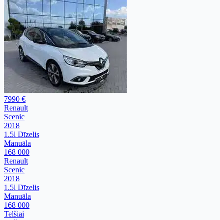
7990 €
Renault
Scenic
2018
1.5l Dīzelis
Manuāla
168 000
Renault
Scenic
2018
1.5l Dīzelis
Manuāla
168 000
Telšiai