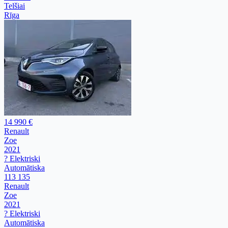
Telšiai
Rīga
14 990 €
Renault
Zoe
2021
? Elektriski
Automātiska
113 135
Renault
Zoe
2021
? Elektriski
Automātiska