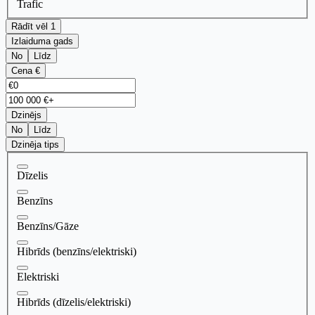
Trafic
Rādīt vēl 1
Izlaiduma gads
No
Līdz
Cena €
Dzinējs
No
Līdz
Dzinēja tips
Dīzelis
Benzīns
Benzīns/Gāze
Hibrīds (benzīns/elektriski)
Elektriski
Hibrīds (dīzelis/elektriski)