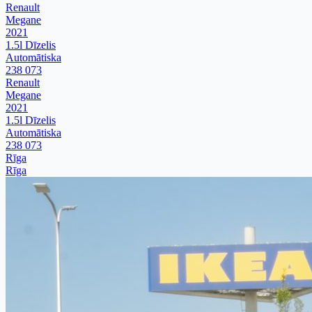
Renault
Megane
2021
1.5l Dīzelis
Automātiska
238 073
Renault
Megane
2021
1.5l Dīzelis
Automātiska
238 073
Rīga
Rīga