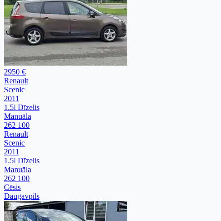
2950 €
Renault
Scenic
2011
1.5l Dīzelis
Manuāla
262 100
Renault
Scenic
2011
1.5l Dīzelis
Manuāla
262 100
Cēsis
Daugavpils