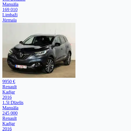
Manuāla
169 010
Limbaži
Jūrmala
9950 €
Renault
Kadjar
2016
1.5l Dīzelis
Manuāla
245 000
Renault
Kadjar
2016