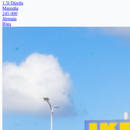
1.5l Dīzelis
Manuāla
245 000
Jūrmala
Rīga