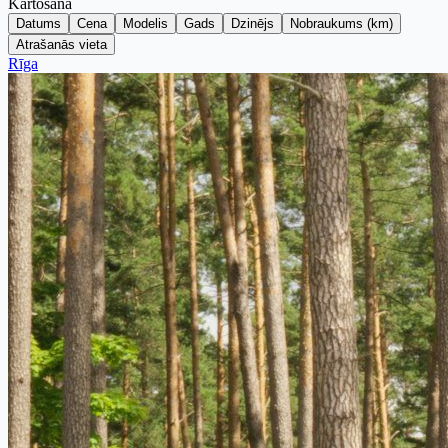
Kārtošana
Datums
Cena
Modelis
Gads
Dzinējs
Nobraukums (km)
Atrašanās vieta
Rīga