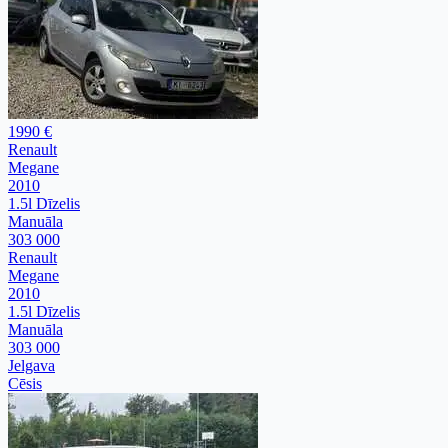
1990 €
Renault
Megane
2010
1.5l Dīzelis
Manuāla
303 000
Renault
Megane
2010
1.5l Dīzelis
Manuāla
303 000
Jelgava
Cēsis