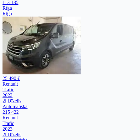
113 135
Rīga
Rīga
25 490 €
Renault
Trafic
2023
2l Dīzelis
Automātiska
215 422
Renault
Trafic
2023
2l Dīzelis