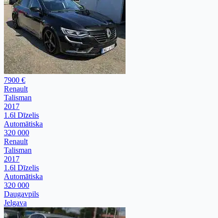
7900 €
Renault
Talisman
2017
1.6l Dīzelis
Automātiska
320 000
Renault
Talisman
2017
1.6l Dīzelis
Automātiska
320 000
Daugavpils
Jelgava