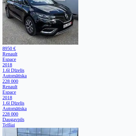
8950 €
Renault
Espace
2018
1.6l Dīzelis
Automātiska
228 000
Renault
Espace
2018
1.6l Dīzelis
Automātiska
228 000
Daugavpils
Telšiai