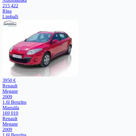
Automātiska
215 422
Rīga
Limbaži
3950 €
Renault
Megane
2009
1.6l Benzīns
Manuāla
169 010
Renault
Megane
2009
1.6l Benzīns