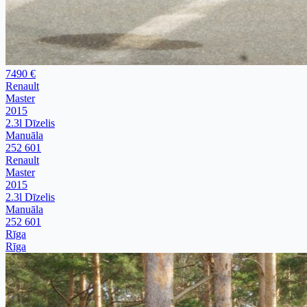
7490 €
Renault
Master
2015
2.3l Dīzelis
Manuāla
252 601
Renault
Master
2015
2.3l Dīzelis
Manuāla
252 601
Rīga
Rīga