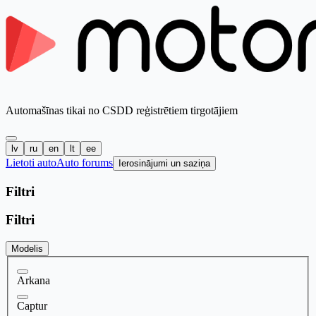
Automašīnas tikai no CSDD reģistrētiem tirgotājiem
lv
ru
en
lt
ee
Lietoti auto
Auto forums
Ierosinājumi un saziņa
Filtri
Filtri
Modelis
Arkana
Captur