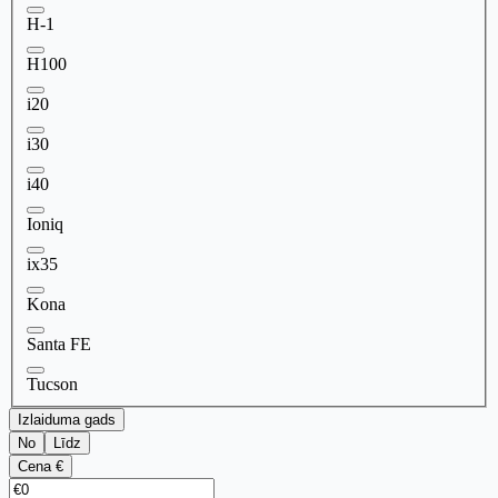
H-1
H100
i20
i30
i40
Ioniq
ix35
Kona
Santa FE
Tucson
Izlaiduma gads
No
Līdz
Cena €