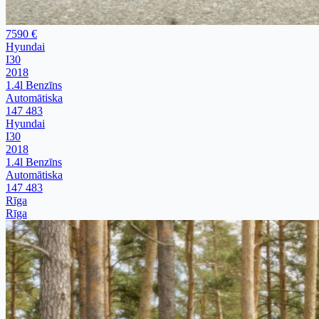
7590 €
Hyundai
I30
2018
1.4l Benzīns
Automātiska
147 483
Hyundai
I30
2018
1.4l Benzīns
Automātiska
147 483
Rīga
Rīga