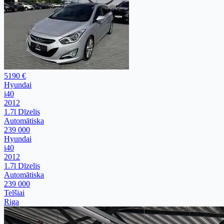
5190 €
Hyundai
i40
2012
1.7l Dīzelis
Automātiska
239 000
Hyundai
i40
2012
1.7l Dīzelis
Automātiska
239 000
Telšiai
Riga