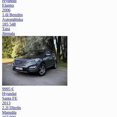
Hyundai
Elantra
2006
1.6l Benzīns
Automātiska
185 548
Talsi
Jūrmala
9995 €
Hyundai
Santa FE
2013
2.2l Dīzelis
Manuāla