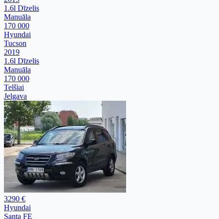
1.6l Dīzelis
Manuāla
170 000
Hyundai
Tucson
2019
1.6l Dīzelis
Manuāla
170 000
Telšiai
Jelgava
3290 €
Hyundai
Santa FE