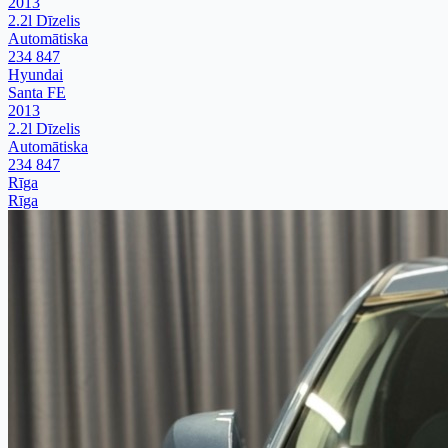
2013
2.2l Dīzelis
Automātiska
234 847
Hyundai
Santa FE
2013
2.2l Dīzelis
Automātiska
234 847
Rīga
Rīga