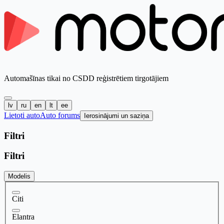
Automašīnas tikai no CSDD reģistrētiem tirgotājiem
lv
ru
en
lt
ee
Lietoti auto
Auto forums
Ierosinājumi un saziņa
Filtri
Filtri
Modelis
Citi
Elantra