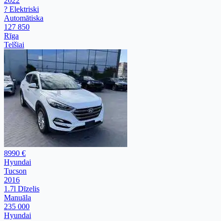
2022
? Elektriski
Automātiska
127 850
Rīga
Telšiai
8990 €
Hyundai
Tucson
2016
1.7l Dīzelis
Manuāla
235 000
Hyundai