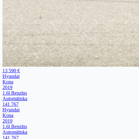
13 590 €
Hyundai
Kona
2019
1.6l Benzīns
Automātiska
141 767
Hyundai
Kona
2019
1.6l Benzīns
Automātiska
141 767