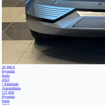
26 990 €
Hyundai
Ioniq
2022
? Elektriski
Automātiska
127 850
Hyundai
Ioniq