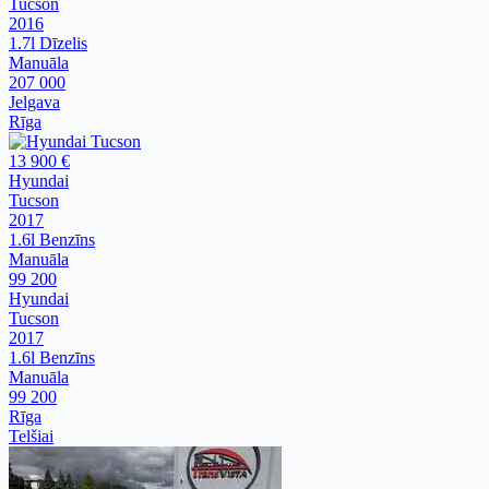
Tucson
2016
1.7l Dīzelis
Manuāla
207 000
Jelgava
Rīga
13 900 €
Hyundai
Tucson
2017
1.6l Benzīns
Manuāla
99 200
Hyundai
Tucson
2017
1.6l Benzīns
Manuāla
99 200
Rīga
Telšiai