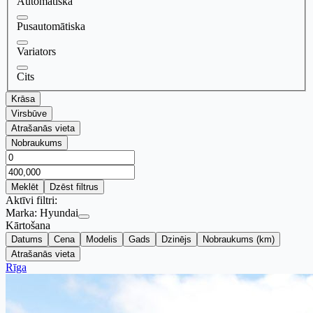
Automātiska
Pusautomātiska
Variators
Cits
Krāsa
Virsbūve
Atrašanās vieta
Nobraukums
Meklēt
Dzēst filtrus
Aktīvi filtri:
Marka:
Hyundai
Kārtošana
Datums
Cena
Modelis
Gads
Dzinējs
Nobraukums (km)
Atrašanās vieta
Rīga