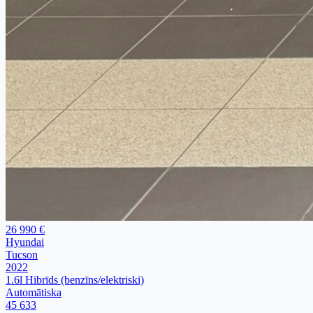
26 990 €
Hyundai
Tucson
2022
1.6l Hibrīds (benzīns/elektriski)
Automātiska
45 633