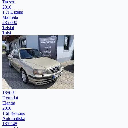
Tucson
2016
1.7l Dīzelis
Manuāla
235 000
Telšiai
Talsi
1650 €
Hyundai
Elantra
2006
1.6l Benzīns
Automātiska
185 548