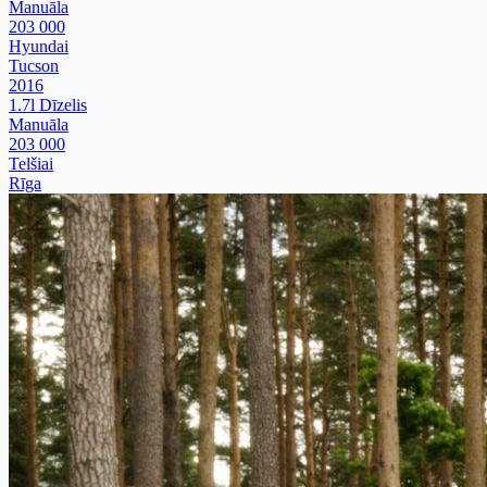
Manuāla
203 000
Hyundai
Tucson
2016
1.7l Dīzelis
Manuāla
203 000
Telšiai
Rīga