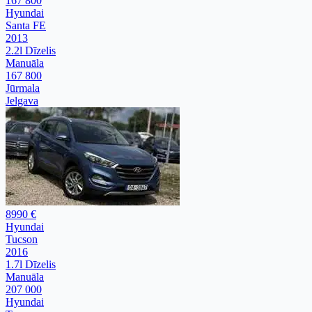
167 800
Hyundai
Santa FE
2013
2.2l Dīzelis
Manuāla
167 800
Jūrmala
Jelgava
8990 €
Hyundai
Tucson
2016
1.7l Dīzelis
Manuāla
207 000
Hyundai