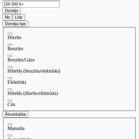
Dzinējs
No
Līdz
Dzinēja tips
Dīzelis
Benzīns
Benzīns/Gāze
Hibrīds (benzīns/elektriski)
Elektriski
Hibrīds (dīzelis/elektriski)
Cits
Ātrumkārba
Manuāla