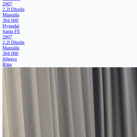
2007
2.2l Dīzelis
Manuāla
304 000
Hyundai
Santa FE
2007
2.2l Dīzelis
Manuāla
304 000
Jelgava
Rīga