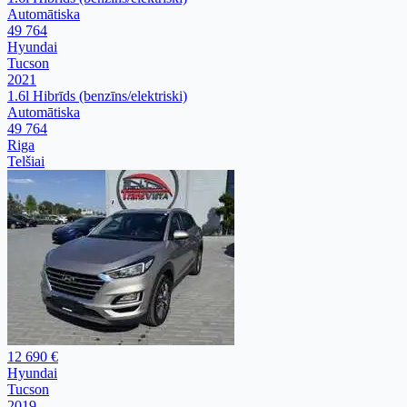
Automātiska
49 764
Hyundai
Tucson
2021
1.6l Hibrīds (benzīns/elektriski)
Automātiska
49 764
Riga
Telšiai
12 690 €
Hyundai
Tucson
2019