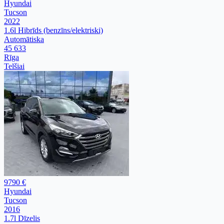
Hyundai
Tucson
2022
1.6l Hibrīds (benzīns/elektriski)
Automātiska
45 633
Rīga
Telšiai
9790 €
Hyundai
Tucson
2016
1.7l Dīzelis