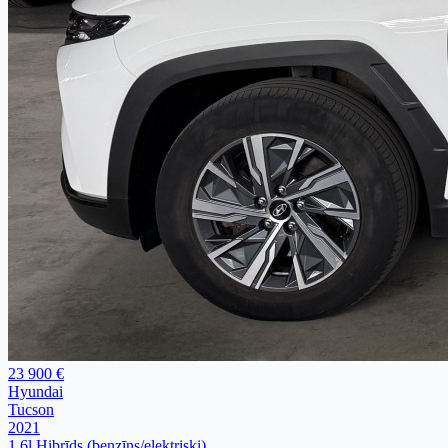
23 900 €
Hyundai
Tucson
2021
1.6l Hibrīds (benzīns/elektriski)