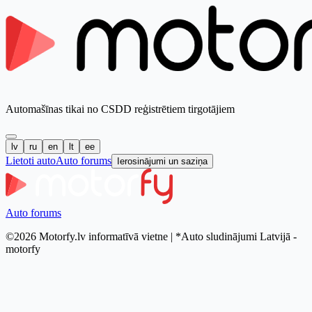
Automašīnas tikai no CSDD reģistrētiem tirgotājiem
lv
ru
en
lt
ee
Lietoti auto
Auto forums
Ierosinājumi un saziņa
Auto forums
©2026 Motorfy.lv informatīvā vietne | *Auto sludinājumi Latvijā -
motorfy