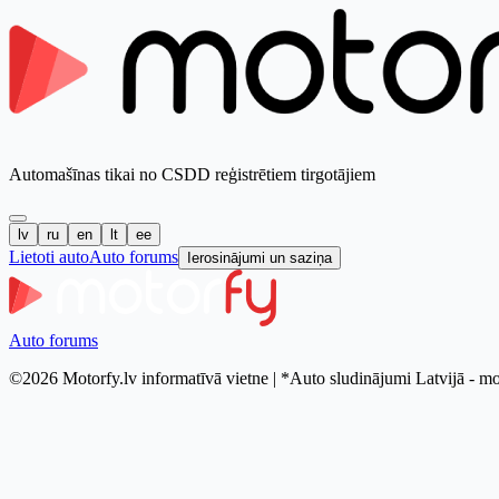
Automašīnas tikai no CSDD reģistrētiem tirgotājiem
lv
ru
en
lt
ee
Lietoti auto
Auto forums
Ierosinājumi un saziņa
Auto forums
©2026 Motorfy.lv informatīvā vietne | *Auto sludinājumi Latvijā - mo