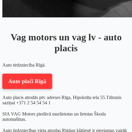
Vag motors un vag lv - auto
placis
Auto tirdzniecība Rīgā.
Auto plači Rīgā
Auto placis atrodās pēc adreses Rīga, Hipokrāta iela 55.Tālrunis
saziņai +371 2 54 54 54 1
SIA VAG Motors piedāvā mazlietotas un lietotas Škoda
automašīnas.
Auto tirdzniecības vieta atrodas Rīgāun klātienē ir pieejamas vairāk