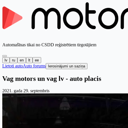
Automašīnas tikai no CSDD reģistrētiem tirgotājiem
lv
ru
en
lt
ee
Lietoti auto
Auto forums
Ierosinājumi un saziņa
Vag motors un vag lv - auto placis
2021. gada 29. septembris