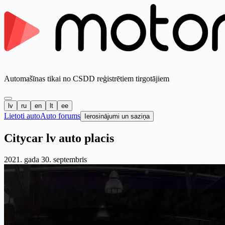
Automašīnas tikai no CSDD reģistrētiem tirgotājiem
lv
ru
en
lt
ee
Lietoti auto
Auto forums
Ierosinājumi un saziņa
Citycar lv auto placis
2021. gada 30. septembris