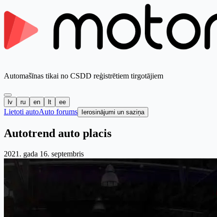
Automašīnas tikai no CSDD reģistrētiem tirgotājiem
lv
ru
en
lt
ee
Lietoti auto
Auto forums
Ierosinājumi un saziņa
Autotrend auto placis
2021. gada 16. septembris