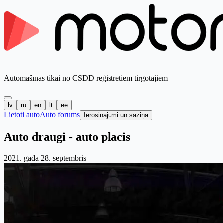
Automašīnas tikai no CSDD reģistrētiem tirgotājiem
lv
ru
en
lt
ee
Lietoti auto
Auto forums
Ierosinājumi un saziņa
Auto draugi - auto placis
2021. gada 28. septembris