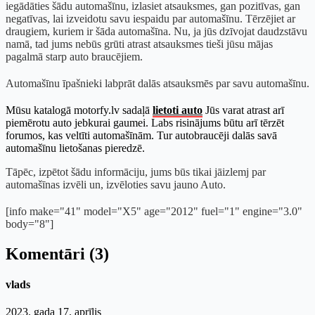
iegādāties šādu automašīnu, izlasiet atsauksmes, gan pozitīvas, gan
negatīvas, lai izveidotu savu iespaidu par automašīnu. Tērzējiet ar
draugiem, kuriem ir šāda automašīna. Nu, ja jūs dzīvojat daudzstāvu
namā, tad jums nebūs grūti atrast atsauksmes tieši jūsu mājas
pagalmā starp auto braucējiem.
Automašīnu īpašnieki labprāt dalās atsauksmēs par savu automašīnu.
Mūsu katalogā motorfy.lv sadaļā
lietoti auto
Jūs varat atrast arī
piemērotu auto jebkurai gaumei. Labs risinājums būtu arī tērzēt
forumos, kas veltīti automašīnām. Tur autobraucēji dalās savā
automašīnu lietošanas pieredzē.
Tāpēc, izpētot šādu informāciju, jums būs tikai jāizlemj par
automašīnas izvēli un, izvēloties savu jauno Auto.
[info make="41" model="X5" age="2012" fuel="1" engine="3.0"
body="8"]
Komentāri (3)
vlads
2023. gada 17. aprīlis