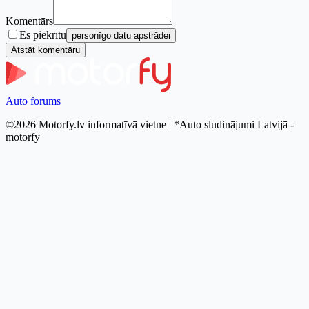
Komentārs
Es piekrītu
personīgo datu apstrādei
Atstāt komentāru
Auto forums
©2026 Motorfy.lv informatīvā vietne | *Auto sludinājumi Latvijā -
motorfy