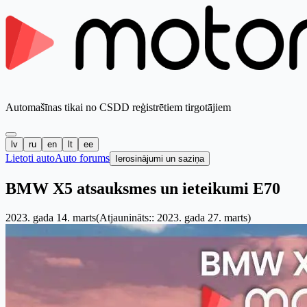
Automašīnas tikai no CSDD reģistrētiem tirgotājiem
lv
ru
en
lt
ee
Lietoti auto
Auto forums
Ierosinājumi un saziņa
BMW X5 atsauksmes un ieteikumi E70
2023. gada 14. marts
(Atjaunināts:: 2023. gada 27. marts)