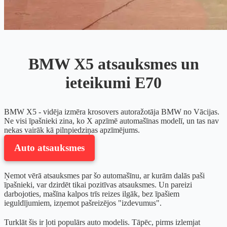
BMW X5 atsauksmes un
ieteikumi E70
BMW X5 - vidēja izmēra krosovers autoražotāja BMW no Vācijas.
Ne visi īpašnieki zina, ko X apzīmē automašīnas modelī, un tas nav
nekas vairāk kā pilnpiedziņas apzīmējums.
Auto atsauksmes
Ņemot vērā atsauksmes par šo automašīnu, ar kurām dalās paši
īpašnieki, var dzirdēt tikai pozitīvas atsauksmes. Un pareizi
darbojoties, mašīna kalpos trīs reizes ilgāk, bez īpašiem
ieguldījumiem, izņemot pašreizējos "izdevumus".
Turklāt šis ir ļoti populārs auto modelis. Tāpēc, pirms izlemjat