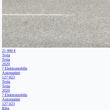
21 990 €
Tesla
Tesla
2020
? Elektromobilis
Automatinė
127 023
Tesla
Tesla
2020
? Elektromobilis
Automatinė
127 023
Rīga