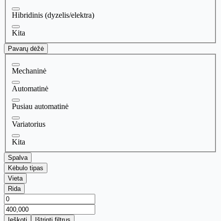
Hibridinis (dyzelis/elektra)
Kita
Pavarų dėžė
Mechaninė
Automatinė
Pusiau automatinė
Variatorius
Kita
Spalva
Kėbulo tipas
Vieta
Rida
Ieškoti
Ištrinti filtrus