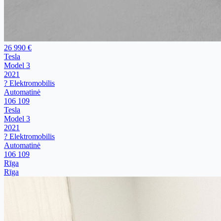
26 990 €
Tesla
Model 3
2021
? Elektromobilis
Automatinė
106 109
Tesla
Model 3
2021
? Elektromobilis
Automatinė
106 109
Rīga
Rīga