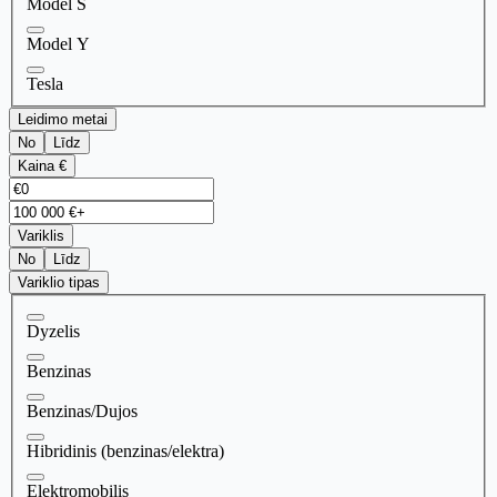
Model S
Model Y
Tesla
Leidimo metai
No
Līdz
Kaina €
Variklis
No
Līdz
Variklio tipas
Dyzelis
Benzinas
Benzinas/Dujos
Hibridinis (benzinas/elektra)
Elektromobilis