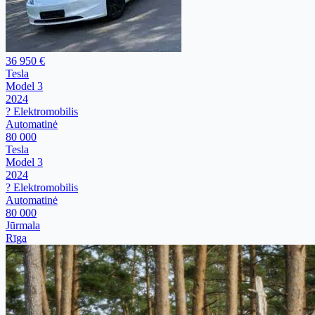
36 950 €
Tesla
Model 3
2024
? Elektromobilis
Automatinė
80 000
Tesla
Model 3
2024
? Elektromobilis
Automatinė
80 000
Jūrmala
Rīga