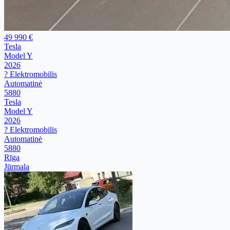
49 990 €
Tesla
Model Y
2026
? Elektromobilis
Automatinė
5880
Tesla
Model Y
2026
? Elektromobilis
Automatinė
5880
Rīga
Jūrmala