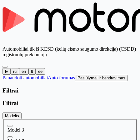
Automobiliai tik iš KESD (kelių eismo saugumo direkcija) (CSDD)
registruotų prekiautojų
lv
ru
en
lt
ee
Panaudoti automobiliai
Auto forumas
Pasiūlymai ir bendravimas
Filtrai
Filtrai
Modelis
Model 3