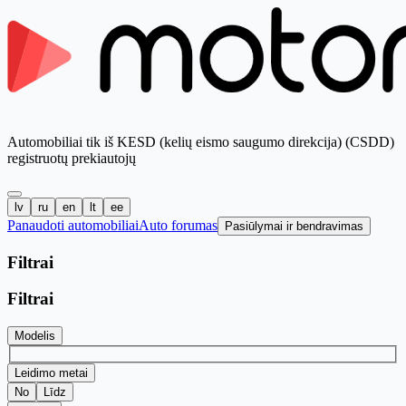
Automobiliai tik iš KESD (kelių eismo saugumo direkcija) (CSDD)
registruotų prekiautojų
lv
ru
en
lt
ee
Panaudoti automobiliai
Auto forumas
Pasiūlymai ir bendravimas
Filtrai
Filtrai
Modelis
Leidimo metai
No
Līdz