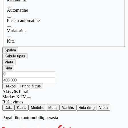
Automatinė
Pusiau automatinė
Variatorius
Kita
Spalva
Kėbulo tipas
Vieta
Rida
Ieškoti
Ištrinti filtrus
Aktyvūs filtrai:
Markė:
KTM
Rūšiavimas
Data
Kaina
Modelis
Metai
Variklis
Rida (km)
Vieta
Pagal filtrą automobilių nerasta