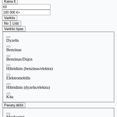
Kaina €
Variklis
No
Līdz
Variklio tipas
Dyzelis
Benzinas
Benzinas/Dujos
Hibridinis (benzinas/elektra)
Elektromobilis
Hibridinis (dyzelis/elektra)
Kita
Pavarų dėžė
Mechaninė