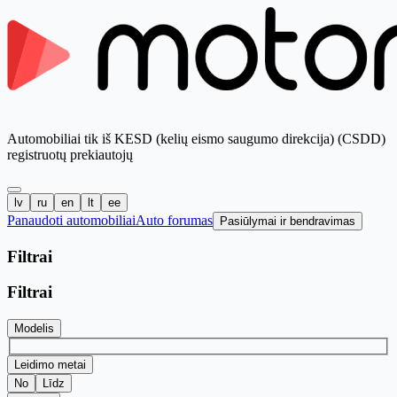
Automobiliai tik iš KESD (kelių eismo saugumo direkcija) (CSDD)
registruotų prekiautojų
lv
ru
en
lt
ee
Panaudoti automobiliai
Auto forumas
Pasiūlymai ir bendravimas
Filtrai
Filtrai
Modelis
Leidimo metai
No
Līdz