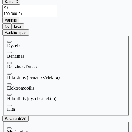
Kaina €
Variklis
No
Līdz
Variklio tipas
Dyzelis
Benzinas
Benzinas/Dujos
Hibridinis (benzinas/elektra)
Elektromobilis
Hibridinis (dyzelis/elektra)
Kita
Pavarų dėžė
Mechaninė