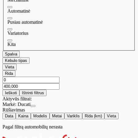
Automatinė
Pusiau automatinė
Variatorius
Kita
Spalva
Kėbulo tipas
Vieta
Rida
Ieškoti
Ištrinti filtrus
Aktyvūs filtrai:
Markė:
Ducati
Rūšiavimas
Data
Kaina
Modelis
Metai
Variklis
Rida (km)
Vieta
Pagal filtrą automobilių nerasta