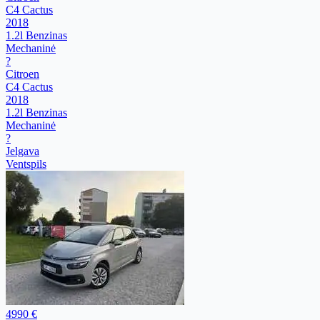
C4 Cactus
2018
1.2l Benzinas
Mechaninė
?
Citroen
C4 Cactus
2018
1.2l Benzinas
Mechaninė
?
Jelgava
Ventspils
4990 €