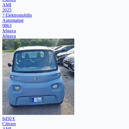
AMI
2025
? Elektromobilis
Automatinė
9863
Jelgava
Jelgava
6450 €
Citroen
AMI