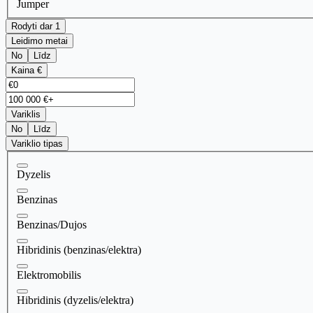
Jumper
Rodyti dar 1
Leidimo metai
No
Līdz
Kaina €
Variklis
No
Līdz
Variklio tipas
Dyzelis
Benzinas
Benzinas/Dujos
Hibridinis (benzinas/elektra)
Elektromobilis
Hibridinis (dyzelis/elektra)