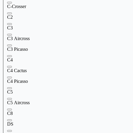
C-Crosser
C2
C3
C3 Aircross
C3 Picasso
C4
C4 Cactus
C4 Picasso
C5
C5 Aircross
C8
DS