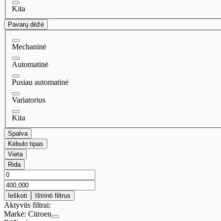
Kita
Pavarų dėžė
Mechaninė
Automatinė
Pusiau automatinė
Variatorius
Kita
Spalva
Kėbulo tipas
Vieta
Rida
Ieškoti
Ištrinti filtrus
Aktyvūs filtrai:
Markė:
Citroen