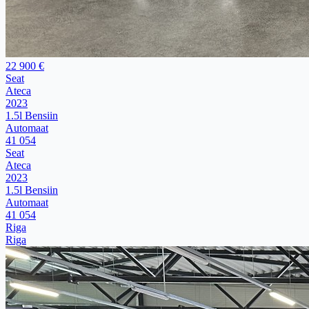
22 900 €
Seat
Ateca
2023
1.5l Bensiin
Automaat
41 054
Seat
Ateca
2023
1.5l Bensiin
Automaat
41 054
Riga
Riga