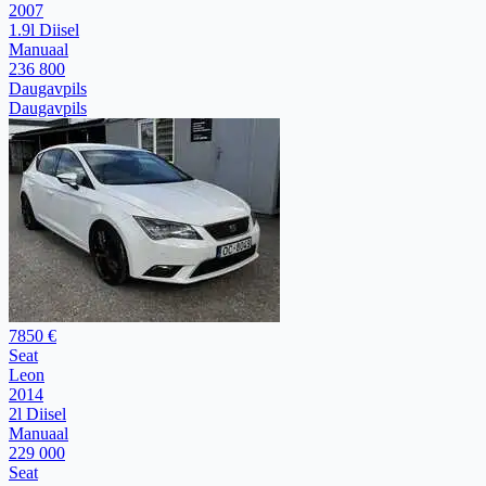
2007
1.9l Diisel
Manuaal
236 800
Daugavpils
Daugavpils
7850 €
Seat
Leon
2014
2l Diisel
Manuaal
229 000
Seat