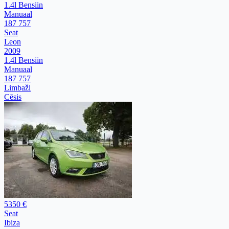
1.4l Bensiin
Manuaal
187 757
Seat
Leon
2009
1.4l Bensiin
Manuaal
187 757
Limbaži
Cēsis
5350 €
Seat
Ibiza