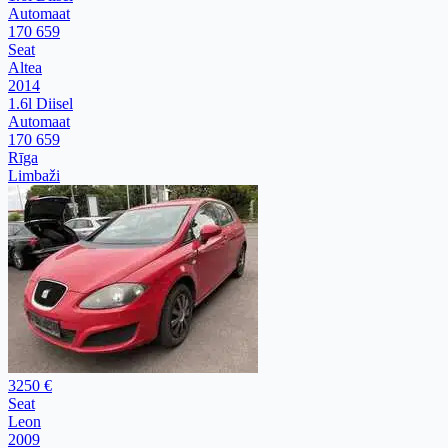
Automaat
170 659
Seat
Altea
2014
1.6l Diisel
Automaat
170 659
Rīga
Limbaži
3250 €
Seat
Leon
2009