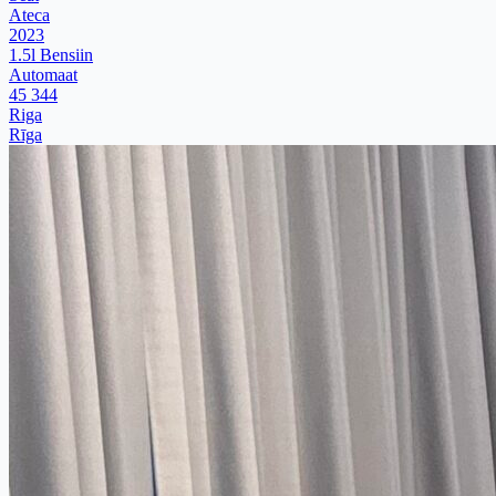
Ateca
2023
1.5l Bensiin
Automaat
45 344
Riga
Rīga