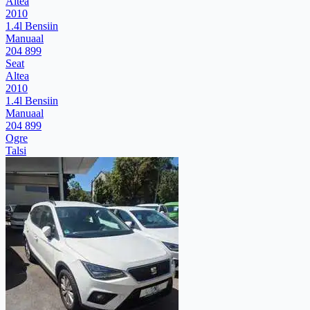
Altea
2010
1.4l Bensiin
Manuaal
204 899
Seat
Altea
2010
1.4l Bensiin
Manuaal
204 899
Ogre
Talsi