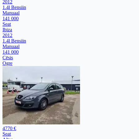
2012
1.4l Bensiin
Manuaal
141 000
Seat
Ibiza
2012
1.4l Bensiin
Manuaal
141 000
Cēsis
Ogre
4770 €
Seat