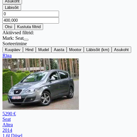
Asukoht
Läbisõit
Otsi
Kustuta filtrid
Aktiivsed filtrid:
Mark:
Seat
Sorteerimine
Kuupäev
Hind
Mudel
Aasta
Mootor
Läbisõit (km)
Asukoht
Rīga
5290 €
Seat
Altea
2014
1.6l Diisel