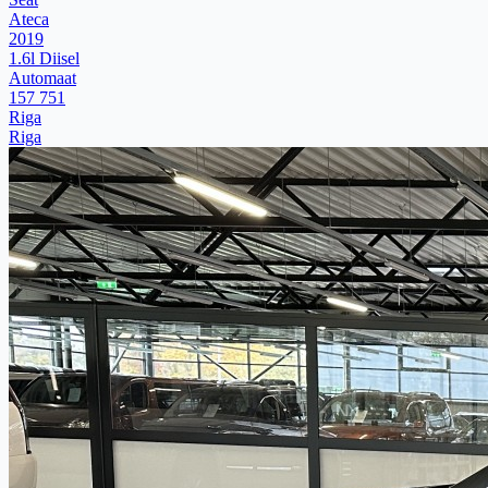
Ateca
2019
1.6l Diisel
Automaat
157 751
Riga
Riga