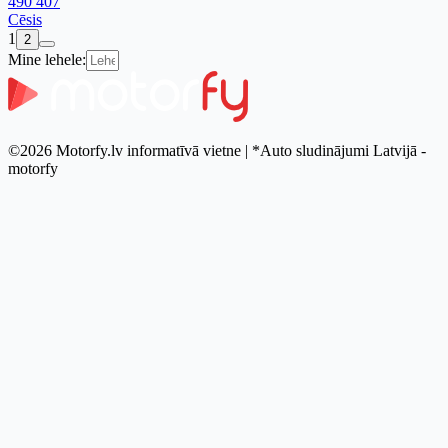
490 407
Cēsis
1
2
Mine lehele:
©2026 Motorfy.lv informatīvā vietne | *Auto sludinājumi Latvijā -
motorfy