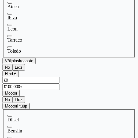
Ateca
Ibiza
Leon
Tarraco
Toledo
Väljalaskeaasta
No
Līdz
Hind €
Mootor
No
Līdz
Mootori tüüp
Diisel
Bensiin