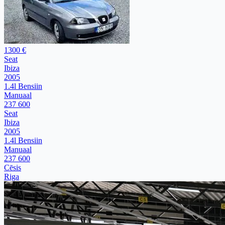
1300 €
Seat
Ibiza
2005
1.4l Bensiin
Manuaal
237 600
Seat
Ibiza
2005
1.4l Bensiin
Manuaal
237 600
Cēsis
Riga