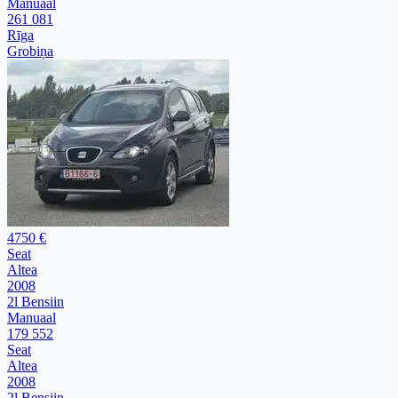
Manuaal
261 081
Rīga
Grobiņa
4750 €
Seat
Altea
2008
2l Bensiin
Manuaal
179 552
Seat
Altea
2008
2l Bensiin