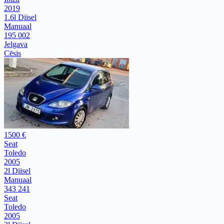
2019
1.6l Diisel
Manuaal
195 002
Jelgava
Cēsis
1500 €
Seat
Toledo
2005
2l Diisel
Manuaal
343 241
Seat
Toledo
2005