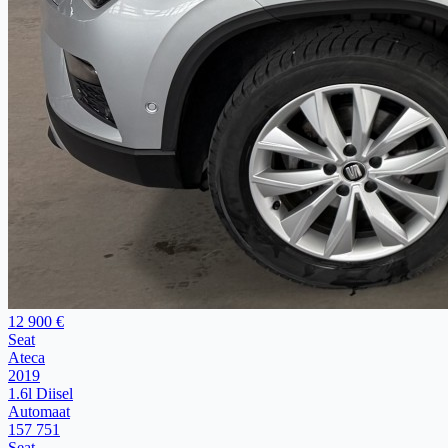
12 900 €
Seat
Ateca
2019
1.6l Diisel
Automaat
157 751
Seat