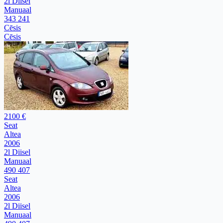
2l Diisel
Manuaal
343 241
Cēsis
Cēsis
2100 €
Seat
Altea
2006
2l Diisel
Manuaal
490 407
Seat
Altea
2006
2l Diisel
Manuaal