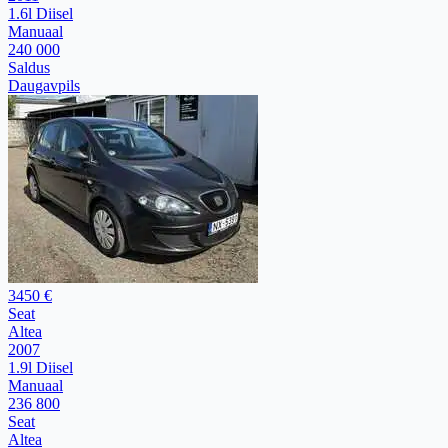
1.6l Diisel
Manuaal
240 000
Saldus
Daugavpils
3450 €
Seat
Altea
2007
1.9l Diisel
Manuaal
236 800
Seat
Altea