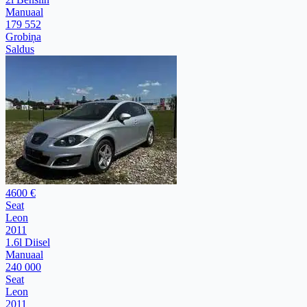
Manuaal
179 552
Grobiņa
Saldus
4600 €
Seat
Leon
2011
1.6l Diisel
Manuaal
240 000
Seat
Leon
2011