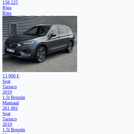
158 225
Rīga
Rīga
13 900 €
Seat
Tarraco
2019
1.5l Bensiin
Manuaal
261 081
Seat
Tarraco
2019
1.5l Bensiin