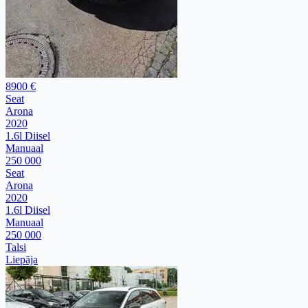
8900 €
Seat
Arona
2020
1.6l Diisel
Manuaal
250 000
Seat
Arona
2020
1.6l Diisel
Manuaal
250 000
Talsi
Liepāja