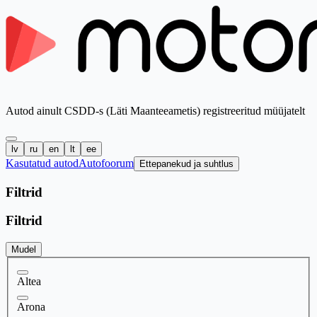
Autod ainult CSDD-s (Läti Maanteeametis) registreeritud müüjatelt
lv
ru
en
lt
ee
Kasutatud autod
Autofoorum
Ettepanekud ja suhtlus
Filtrid
Filtrid
Mudel
Altea
Arona