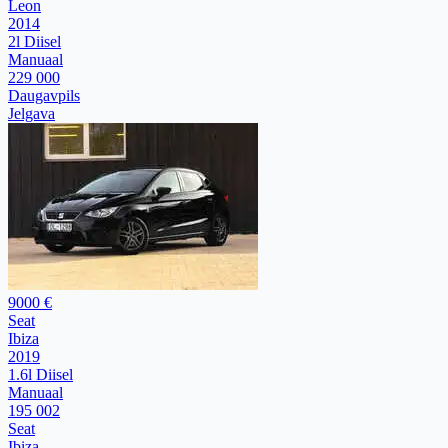
Leon
2014
2l Diisel
Manuaal
229 000
Daugavpils
Jelgava
9000 €
Seat
Ibiza
2019
1.6l Diisel
Manuaal
195 002
Seat
Ibiza