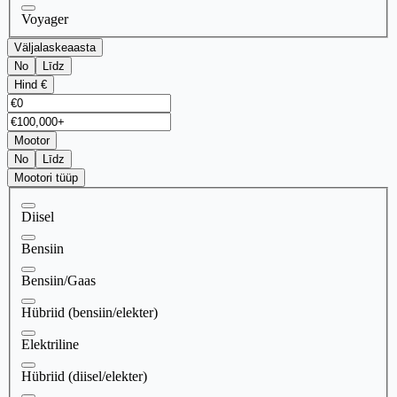
Voyager
Väljalaskeaasta
No
Līdz
Hind €
Mootor
No
Līdz
Mootori tüüp
Diisel
Bensiin
Bensiin/Gaas
Hübriid (bensiin/elekter)
Elektriline
Hübriid (diisel/elekter)