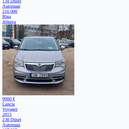
1.6l Diisel
Automaat
216 000
Rīga
Jelgava
9900 €
Lancia
Voyager
2015
2.8l Diisel
Automaat