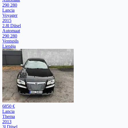
290 280
Lancia
Voyager
2015
2.8l Diisel
Automaat
290 280
Ventspils
Liepāja
6850 €
Lancia
Thema
2013
3l Diisel