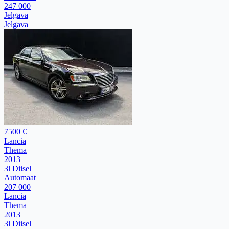
247 000
Jelgava
Jelgava
7500 €
Lancia
Thema
2013
3l Diisel
Automaat
207 000
Lancia
Thema
2013
3l Diisel