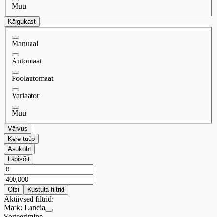
Muu
Käigukast
Manuaal
Automaat
Poolautomaat
Variaator
Muu
Värvus
Kere tüüp
Asukoht
Läbisõit
Otsi
Kustuta filtrid
Aktiivsed filtrid:
Mark:
Lancia
Sorteerimine