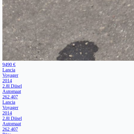
9490 €
Lancia
Voyager
2014
2.8l Diisel
Automaat
262 407
Lancia
Voyager
2014
2.8l Diisel
Automaat
262 407