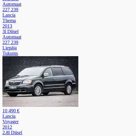
Automaat
227 239
Lancia
Thema
2013
3l Diisel
Automaat
227 239
Liepāja
Tukums
10 490 €
Lancia
Voyager
2012
2.8l Diisel