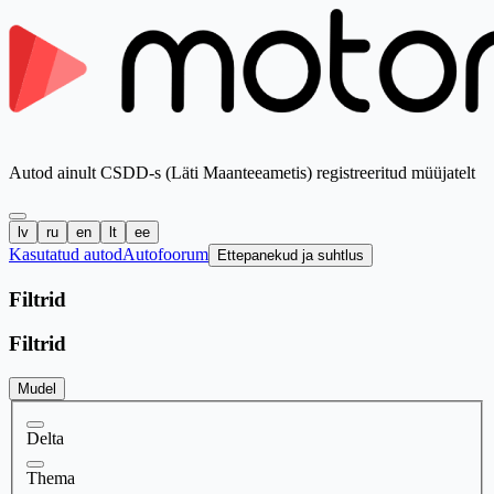
Autod ainult CSDD-s (Läti Maanteeametis) registreeritud müüjatelt
lv
ru
en
lt
ee
Kasutatud autod
Autofoorum
Ettepanekud ja suhtlus
Filtrid
Filtrid
Mudel
Delta
Thema