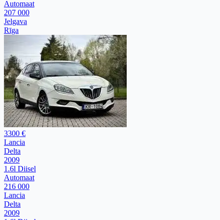
Automaat
207 000
Jelgava
Rīga
3300 €
Lancia
Delta
2009
1.6l Diisel
Automaat
216 000
Lancia
Delta
2009