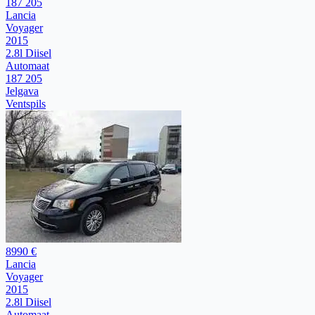
187 205
Lancia
Voyager
2015
2.8l Diisel
Automaat
187 205
Jelgava
Ventspils
8990 €
Lancia
Voyager
2015
2.8l Diisel
Automaat