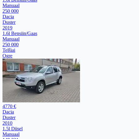
Manuaal
250 000
Dacia
Duster
2019
1.6l Bensiin/Gaas
Manuaal
250 000
Telšiai
Ogre
4770 €
Dacia
Duster
2010
1.5l Diisel
Manuaal