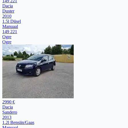
149 221
Dacia
Duster
2010
1.5l Diisel
Manuaal
149 221
Ogre
Ogre
2990 €
Dacia
Sandero
2013
1.2l Bensiin/Gaas
Manuaal