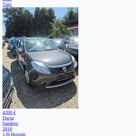
Talsi
4200 €
Dacia
Sandero
2010
1.6l Bensiin