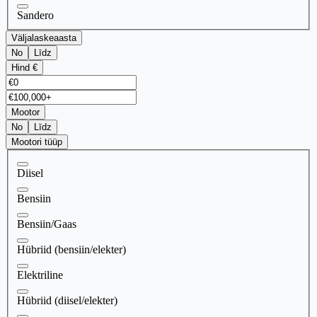
Sandero
Väljalaskeaasta
No
Līdz
Hind €
Mootor
No
Līdz
Mootori tüüp
Diisel
Bensiin
Bensiin/Gaas
Hübriid (bensiin/elekter)
Elektriline
Hübriid (diisel/elekter)