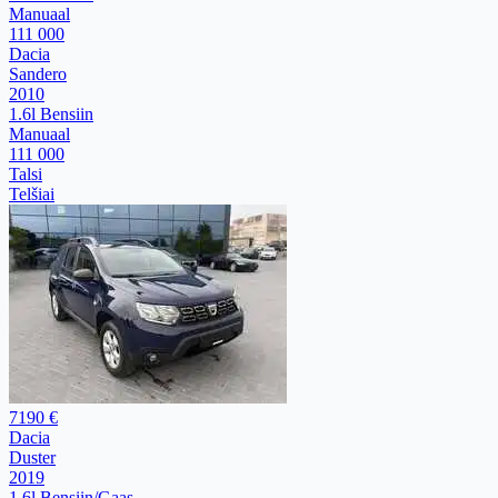
Manuaal
111 000
Dacia
Sandero
2010
1.6l Bensiin
Manuaal
111 000
Talsi
Telšiai
7190 €
Dacia
Duster
2019
1.6l Bensiin/Gaas