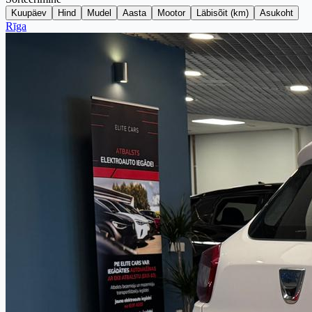
Kuupäev
Hind
Mudel
Aasta
Mootor
Läbisõit (km)
Asukoht
Rīga