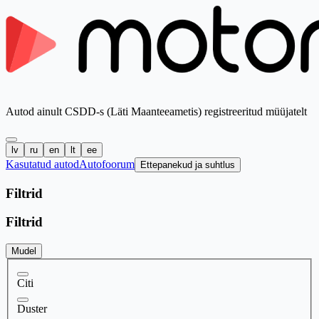
Autod ainult CSDD-s (Läti Maanteeametis) registreeritud müüjatelt
lv
ru
en
lt
ee
Kasutatud autod
Autofoorum
Ettepanekud ja suhtlus
Filtrid
Filtrid
Mudel
Citi
Duster