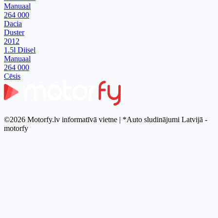
Manuaal
264 000
Dacia
Duster
2012
1.5l Diisel
Manuaal
264 000
Cēsis
©2026 Motorfy.lv informatīvā vietne | *Auto sludinājumi Latvijā -
motorfy