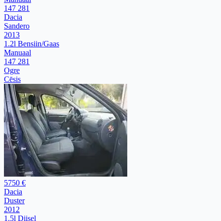
147 281
Dacia
Sandero
2013
1.2l Bensiin/Gaas
Manuaal
147 281
Ogre
Cēsis
5750 €
Dacia
Duster
2012
1.5l Diisel