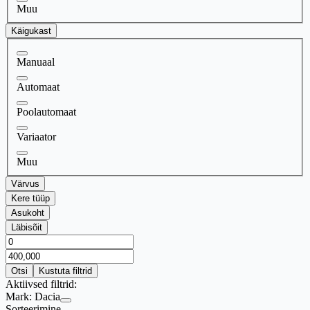
Muu
Käigukast
Manuaal
Automaat
Poolautomaat
Variaator
Muu
Värvus
Kere tüüp
Asukoht
Läbisõit
Otsi
Kustuta filtrid
Aktiivsed filtrid:
Mark:
Dacia
Sorteerimine