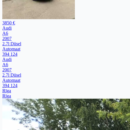
3850 €
Audi
A6
2007
2.7l Diisel
Automaat
394 124
Audi
A6
2007
2.7l Diisel
Automaat
394 124
Rīga
Rīga