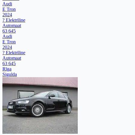
Audi
E Tron
2024
? Elektriline
Automaat
63 645
Audi
E Tron
2024
? Elektriline
Automaat
63 645
Rīga
Sigulda