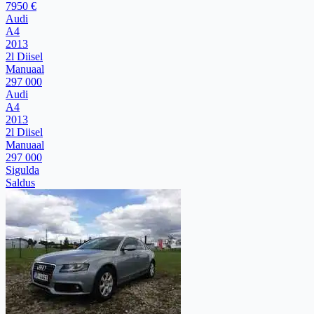
7950 €
Audi
A4
2013
2l Diisel
Manuaal
297 000
Audi
A4
2013
2l Diisel
Manuaal
297 000
Sigulda
Saldus