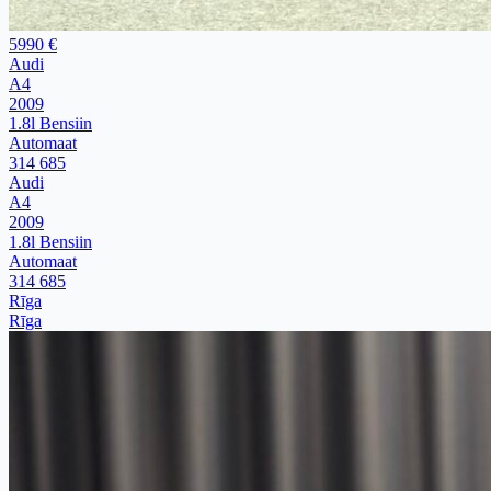
5990 €
Audi
A4
2009
1.8l Bensiin
Automaat
314 685
Audi
A4
2009
1.8l Bensiin
Automaat
314 685
Rīga
Rīga