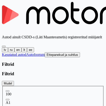
Autod ainult CSDD-s (Läti Maanteeametis) registreeritud müüjatelt
lv
ru
en
lt
ee
Kasutatud autod
Autofoorum
Ettepanekud ja suhtlus
Filtrid
Filtrid
Mudel
100
A1