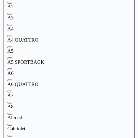
A2
A3
A4
A4 QUATTRO
A5
A5 SPORTBACK
A6
A6 QUATTRO
A7
A8
Allroad
Cabriolet