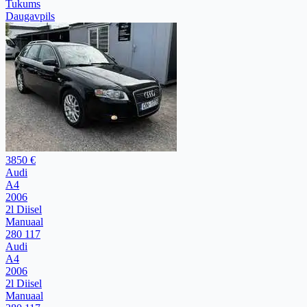
Tukums
Daugavpils
3850 €
Audi
A4
2006
2l Diisel
Manuaal
280 117
Audi
A4
2006
2l Diisel
Manuaal