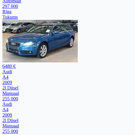
Automaat
297 000
Rīga
Tukums
6480 €
Audi
A4
2009
2l Diisel
Manuaal
255 000
Audi
A4
2009
2l Diisel
Manuaal
255 000