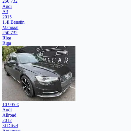
250 732
Audi
A3
2015
1.4l Bensiin
Manuaal
250 732
Rīga
Rīga
10 995 €
Audi
Allroad
2012
3l Diisel
Automaat