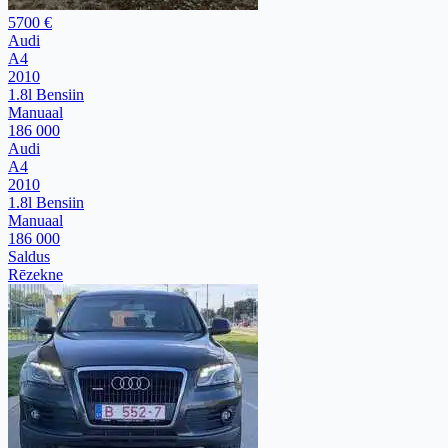
5700 €
Audi
A4
2010
1.8l Bensiin
Manuaal
186 000
Audi
A4
2010
1.8l Bensiin
Manuaal
186 000
Saldus
Rēzekne