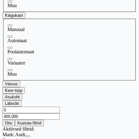
Muu
Käigukast
Manuaal
Automaat
Poolautomaat
Variaator
Muu
Värvus
Kere tüüp
Asukoht
Läbisõit
Otsi
Kustuta filtrid
Aktiivsed filtrid:
Mark:
Audi