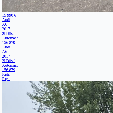
15 990 €
Audi
A6
2017
2l Diisel
Automaat
156 879
Audi
A6
2017
2l Diisel
Automaat
156 879
Rīga
Rīga