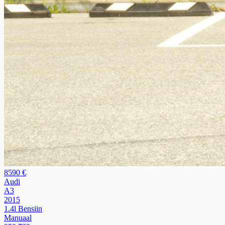
8590 €
Audi
A3
2015
1.4l Bensiin
Manuaal