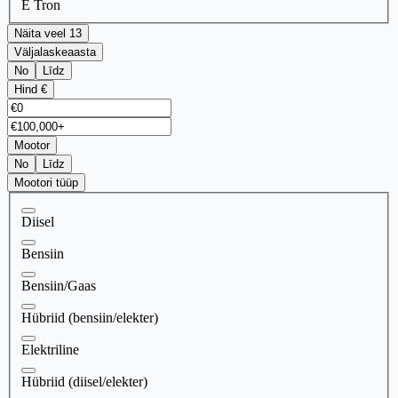
E Tron
Näita veel 13
Väljalaskeaasta
No
Līdz
Hind €
Mootor
No
Līdz
Mootori tüüp
Diisel
Bensiin
Bensiin/Gaas
Hübriid (bensiin/elekter)
Elektriline
Hübriid (diisel/elekter)