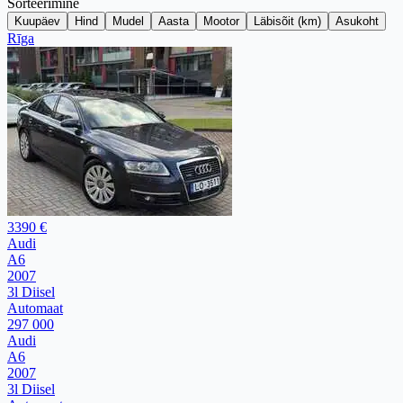
Sorteerimine
Kuupäev
Hind
Mudel
Aasta
Mootor
Läbisõit (km)
Asukoht
Rīga
3390 €
Audi
A6
2007
3l Diisel
Automaat
297 000
Audi
A6
2007
3l Diisel