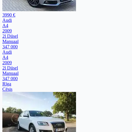
3990 €
Audi
A4
2009
2l Diisel
Manuaal
347 000
Audi
A4
2009
2l Diisel
Manuaal
347 000
Rīga
Cēsis