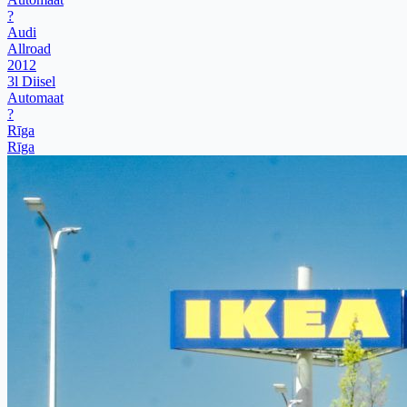
?
Audi
Allroad
2012
3l Diisel
Automaat
?
Rīga
Rīga