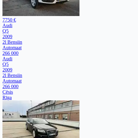
7750 €
Audi
Q5
2009
2l Bensiin
Automaat
266 000
Audi
Q5
2009
2l Bensiin
Automaat
266 000
Cēsis
Rīga