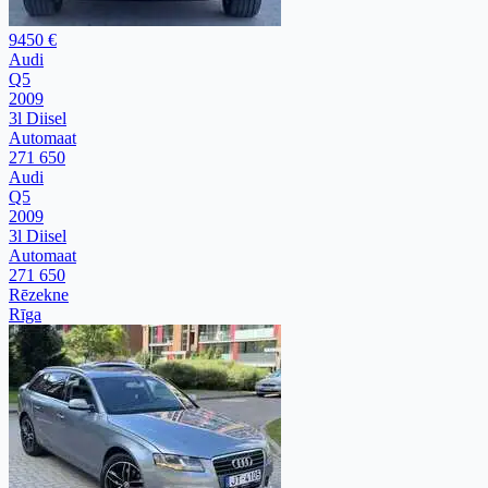
9450 €
Audi
Q5
2009
3l Diisel
Automaat
271 650
Audi
Q5
2009
3l Diisel
Automaat
271 650
Rēzekne
Rīga